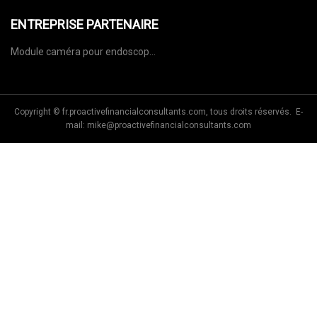
ENTREPRISE PARTENAIRE
Module caméra pour endoscope
médical en stock
Copyright © fr.proactivefinancialconsultants.com, tous droits réservés. E-
mail:
mike@proactivefinancialconsultants.com