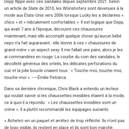
Depp flippe avec ces sandales depuis septembre 2021. Selon
un article de Slate de 2010, les Wörishofers sont devenues à la
mode aux États-Unis vers 2006 lorsque Lucky les a déclarées «
chics » et « ridiculement confortables ». Il est logique que Depp,
qui avait 7 ans à l'époque, découvre ces chaussures
maintenant, mais elle accomplit quelque chose qu'aucun bébé
nepo n'a fait auparavant : elle donne à ces « chaussures de
grand-mère » un aspect sexy. Il me fallait une paire, alors je les
ai commandées en rouge. La courbe du coin des sandales, le
décolleté généreux des orteils, les délicates perforations du
cuir et la jolie boucle criaient tous : « Touche-moi, touche-moi,
touche-moi ». –—Émilie Petrarca
Dans sa dernière chronique, Chris Black a entendu un lecteur
qui voulait savoir si les chaussettes invisibles étaient à la mode,
ce à quoi il a répondu : « Les chaussettes invisibles sont un
crime ». Il a plutôt recommandé les équipages suivants.
« Achetez-en un paquet et arrêtez de trop réfléchir. Ils n'ont pas
de logo visible, ils restent en place et ils sont bon marché.