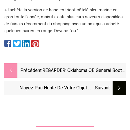
«J'achète la version de base en tricot côtelé bleu marine en
gros toute l'année, mais il existe plusieurs saveurs disponibles.
Je faisais récemment du shopping avec un ami qui a acheté
quelques paires en rouge. Devenir fou."
Précédent:
REGARDER: Oklahoma QB General Booty
Dévoile Une Ligne De Sous-Vêtements
Dans Le Cadre D'un Accord NIL Avec
N'ayez Pas Honte De Votre Objet De
:suivant
Une Société De Chaussettes
Confort