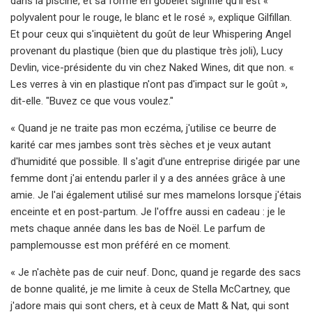
dans la piscine, et sa forme en gobelet signifie qu'il est «
polyvalent pour le rouge, le blanc et le rosé », explique Gilfillan.
Et pour ceux qui s'inquiètent du goût de leur Whispering Angel
provenant du plastique (bien que du plastique très joli), Lucy
Devlin, vice-présidente du vin chez Naked Wines, dit que non. «
Les verres à vin en plastique n'ont pas d'impact sur le goût »,
dit-elle. "Buvez ce que vous voulez."
« Quand je ne traite pas mon eczéma, j'utilise ce beurre de
karité car mes jambes sont très sèches et je veux autant
d'humidité que possible. Il s'agit d'une entreprise dirigée par une
femme dont j'ai entendu parler il y a des années grâce à une
amie. Je l'ai également utilisé sur mes mamelons lorsque j'étais
enceinte et en post-partum. Je l'offre aussi en cadeau : je le
mets chaque année dans les bas de Noël. Le parfum de
pamplemousse est mon préféré en ce moment.
« Je n'achète pas de cuir neuf. Donc, quand je regarde des sacs
de bonne qualité, je me limite à ceux de Stella McCartney, que
j'adore mais qui sont chers, et à ceux de Matt & Nat, qui sont